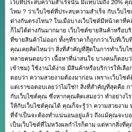
เว็บที่ประสบความสำเร็จนั้น มีแทบไม่ถึง 20% คุ
ไหม ? ว่าเว็บไซต์ที่ประสบความสำเร็จ กับเว็บไซต์ที
ต่างกันตรงไหน? ในเมื่อบางเว็บไซต์มีหน้าตาที่คล
ก็ไม่ได้ต่างกันมากมาย เว็บไซต์ขายสินค้าหรือ
ที่ขายสินค้าไม่ออก ทั้งๆที่ราคาก็ถูกกว่าเว็บที่เว็
คุณเคยคิดไหมว่า สิ่งที่สำคัญที่สุึดในการทำเว็
หลายคนตอบว่า เนื้อหาที่น่าสนใจ บางคนก็ตอบว่า 
เข้าชม) ใช้งานได้ง่าย มีสินค้าหรือบริการให้เล
ตอบว่า ความสวยงามต้องมาก่อน เพราะเว็บไซต์ค
แต่เราขอตอบเลยว่าไม่ใช่!! สิ่งที่สำคัญที่สุดคือ 
กับเว็บไซต์คุณ ซึ่งหากคุณคิดเสมอว่า ทำอย่างไร
ให้กับเว็บไซต์คุณได้ คุณก็จะรู้ว่า ความสวยงาม หรื
ที่จำเป็นจะต้องทำแน่นอนอยู่แล้ว ถึงแม้คุณจะบอ
เป็นเว็บไซต์ที่ไม่หวังผลกำไรก็ตาม แต่หากสิ่งที่ค